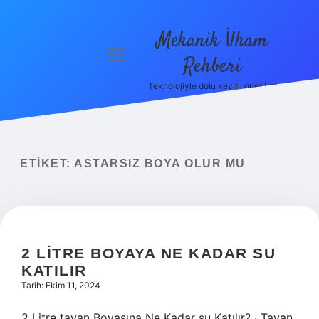
Mekanik İlham
menüyü
Rehberi
aç
Teknolojiyle dolu keyifli öneriler!
Anasayfa
Gizlilik
Politikası
ETIKET:
ASTARSIZ BOYA OLUR MU
Yasal Uyarı
Hakkımızda
2 LITRE BOYAYA NE KADAR SU
KATILIR
Tarih: Ekim 11, 2024
2 Litre tavan Boyasına Ne Kadar su Katılır? · Tavan