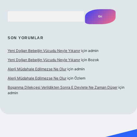
Arama
SON YORUMLAR
Yeni Doğan Bebeğin Vücudu Neyle Yıkanır
için
admin
Yeni Doğan Bebeğin Vücudu Neyle Yıkanır
için
Bozok
Alerji Müdahale Edilmezse Ne Olur
için
admin
Alerji Müdahale Edilmezse Ne Olur
için
Özlem
Boşanma Dilekçesi Verildikten Sonra E Devlete Ne Zaman Düşer
için
admin
exper.xyz
elexbet canlı