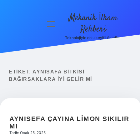
Mekanik İlham
menüyü
Rehberi
aç
Teknolojiyle dolu keyifli öneriler!
Anasayfa
Gizlilik
Politikası
ETIKET:
AYNISAFA BITKISI
Yasal Uyarı
BAĞIRSAKLARA IYI GELIR MI
Hakkımızda
AYNISEFA ÇAYINA LIMON SIKILIR
MI
Tarih: Ocak 25, 2025