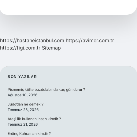
Limon
Sıkılır
Mı
https://hastaneistanbul.com
https://avimer.com.tr
https://figi.com.tr
Sitemap
SIDEBAR
SON YAZILAR
Pismemiş köfte buzdolabında kaç gün durur ?
Ağustos 10, 2026
Judo’dan ne demek ?
Temmuz 23, 2026
Ateşi ilk kullanan insan kimdir ?
Temmuz 21, 2026
Erdinç Kahraman kimdir ?