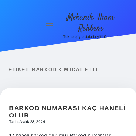
Mekanik İlham
menüyü
Rehberi
aç
Teknolojiyle dolu keyifli öneriler!
Anasayfa
Gizlilik
Politikası
ETIKET:
BARKOD KIM ICAT ETTI
Yasal Uyarı
Hakkımızda
BARKOD NUMARASI KAÇ HANELI
OLUR
Tarih: Aralık 28, 2024
12 haneli barkod olur mu? Barkod numaraları,