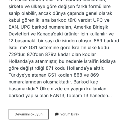
şirkete ve ülkeye göre değişen farklı formüllere
sahip olabilir, ancak dünya çapında genel olarak
kabul gören iki ana barkod türü vardır: UPC ve
EAN. UPC barkod numaraları, Amerika Birleşik
Devletleri ve Kanada’daki ürünler için kullanılır ve
12 basamaklı bir sayı dizisinden oluşur. 869 barkod
İsrail mi? GS1 sistemine göre İsrail’in ülke kodu
729’dur. 870’den 879’a kadar olan kodlar
Hollanda’ya atanmıştır, bu nedenle İsrail’in iddiaya
göre değiştirdiği 871 kodu Hollanda’ya aittir.
Türkiye’ye atanan GS1 kodları 868 ve 869
numaralarından oluşmaktadır. Barkod kaç
basamaklıdır? Ülkemizde en yaygın kullanılan
barkod yapısı olan EAN13, toplam 13 haneden…
Barkod
Devamını okuyun
Yorum Bırak
Numarası
Kaç