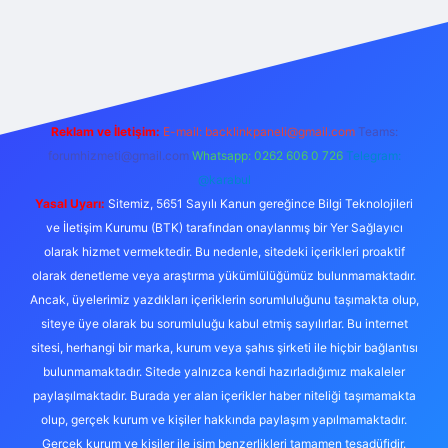
ne
betexper
betexper.xyz
elexbet canlı
Reklam ve İletişim:
E-mail:
backlinkpaneli@gmail.com
Teams:
forumhizmeti@gmail.com
Whatsapp: 0262 606 0 726
Telegram:
@karabul
Yasal Uyarı:
Sitemiz, 5651 Sayılı Kanun gereğince Bilgi Teknolojileri
ve İletişim Kurumu (BTK) tarafından onaylanmış bir Yer Sağlayıcı
olarak hizmet vermektedir. Bu nedenle, sitedeki içerikleri proaktif
olarak denetleme veya araştırma yükümlülüğümüz bulunmamaktadır.
Ancak, üyelerimiz yazdıkları içeriklerin sorumluluğunu taşımakta olup,
siteye üye olarak bu sorumluluğu kabul etmiş sayılırlar. Bu internet
sitesi, herhangi bir marka, kurum veya şahıs şirketi ile hiçbir bağlantısı
bulunmamaktadır. Sitede yalnızca kendi hazırladığımız makaleler
paylaşılmaktadır. Burada yer alan içerikler haber niteliği taşımamakta
olup, gerçek kurum ve kişiler hakkında paylaşım yapılmamaktadır.
Gerçek kurum ve kişiler ile isim benzerlikleri tamamen tesadüfidir.