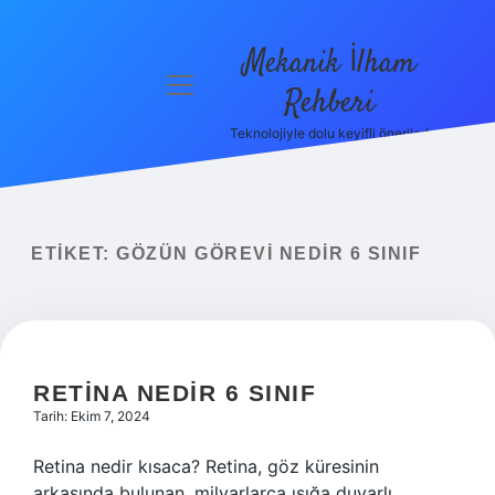
Mekanik İlham
menüyü
Rehberi
aç
Teknolojiyle dolu keyifli öneriler!
Anasayfa
Gizlilik
Politikası
ETIKET:
GÖZÜN GÖREVI NEDIR 6 SINIF
Yasal Uyarı
Hakkımızda
RETINA NEDIR 6 SINIF
Tarih: Ekim 7, 2024
Retina nedir kısaca? Retina, göz küresinin
arkasında bulunan, milyarlarca ışığa duyarlı