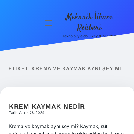
Mekanik İlham
menüyü
Rehberi
aç
Teknolojiyle dolu keyifli öneriler!
Anasayfa
Gizlilik
Politikası
ETIKET:
KREMA VE KAYMAK AYNI ŞEY MI
Yasal Uyarı
Hakkımızda
KREM KAYMAK NEDIR
Tarih: Aralık 28, 2024
Krema ve kaymak aynı şey mi? Kaymak, süt
yağının konsantre edilmesiyle elde edilen bir krema