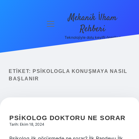
Mekanik İlham
menüyü
Rehberi
aç
Teknolojiyle dolu keyifli öneriler!
Anasayfa
Gizlilik
Politikası
ETIKET:
PSIKOLOGLA KONUŞMAYA NASIL
Yasal Uyarı
BAŞLANIR
Hakkımızda
PSIKOLOG DOKTORU NE SORAR
Tarih: Ekim 18, 2024
Psikolog ilk görüşmede ne sorar? İlk Randevu İlk