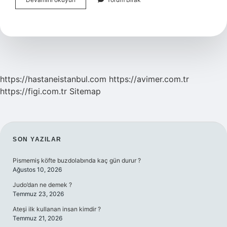
Doktoru
Ne
Sorar
https://hastaneistanbul.com
https://avimer.com.tr
https://figi.com.tr
Sitemap
SIDEBAR
SON YAZILAR
Pismemiş köfte buzdolabında kaç gün durur ?
Ağustos 10, 2026
Judo’dan ne demek ?
Temmuz 23, 2026
Ateşi ilk kullanan insan kimdir ?
Temmuz 21, 2026