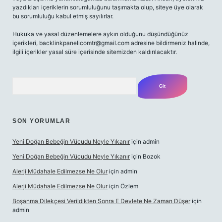
yazdıkları içeriklerin sorumluluğunu taşımakta olup, siteye üye olarak
bu sorumluluğu kabul etmiş sayılırlar.
Hukuka ve yasal düzenlemelere aykırı olduğunu düşündüğünüz
içerikleri,
backlinkpanelicomtr@gmail.com
adresine bildirmeniz halinde,
ilgili içerikler yasal süre içerisinde sitemizden kaldırılacaktır.
Arama
SON YORUMLAR
Yeni Doğan Bebeğin Vücudu Neyle Yıkanır
için
admin
Yeni Doğan Bebeğin Vücudu Neyle Yıkanır
için
Bozok
Alerji Müdahale Edilmezse Ne Olur
için
admin
Alerji Müdahale Edilmezse Ne Olur
için
Özlem
Boşanma Dilekçesi Verildikten Sonra E Devlete Ne Zaman Düşer
için
admin