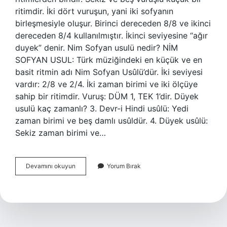
ritimdir. İki dört vuruşun, yani iki sofyanın
birleşmesiyle oluşur. Birinci dereceden 8/8 ve ikinci
dereceden 8/4 kullanılmıştır. İkinci seviyesine “ağır
duyek” denir. Nim Sofyan usulü nedir? NİM
SOFYAN USUL: Türk müziğindeki en küçük ve en
basit ritmin adı Nim Sofyan Usûlü’dür. İki seviyesi
vardır: 2/8 ve 2/4. İki zaman birimi ve iki ölçüye
sahip bir ritimdir. Vuruş: DÜM 1, TEK 1’dir. Düyek
usulü kaç zamanlı? 3. Devr-i Hindi usûlü: Yedi
zaman birimi ve beş damlı usûldür. 4. Düyek usûlü:
Sekiz zaman birimi ve…
5
Devamını okuyun
Yorum Bırak
8
Hangi
Usûl