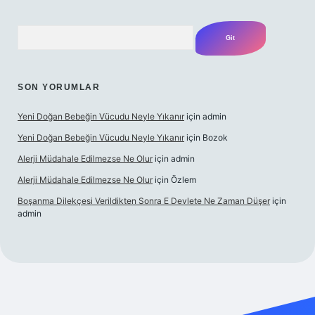
Arama
SON YORUMLAR
Yeni Doğan Bebeğin Vücudu Neyle Yıkanır
için
admin
Yeni Doğan Bebeğin Vücudu Neyle Yıkanır
için
Bozok
Alerji Müdahale Edilmezse Ne Olur
için
admin
Alerji Müdahale Edilmezse Ne Olur
için
Özlem
Boşanma Dilekçesi Verildikten Sonra E Devlete Ne Zaman Düşer
için
admin
exper.xyz
elexbet canlı