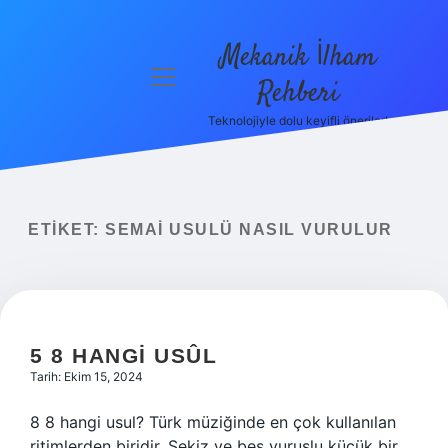
Mekanik İlham
menüyü
Rehberi
aç
Teknolojiyle dolu keyifli öneriler!
Anasayfa
Gizlilik
Politikası
ETIKET:
SEMAI USULÜ NASIL VURULUR
Yasal Uyarı
Hakkımızda
5 8 HANGI USÛL
Tarih: Ekim 15, 2024
8 8 hangi usul? Türk müziğinde en çok kullanılan
ritimlerden biridir. Sekiz ve beş vuruşlu küçük bir