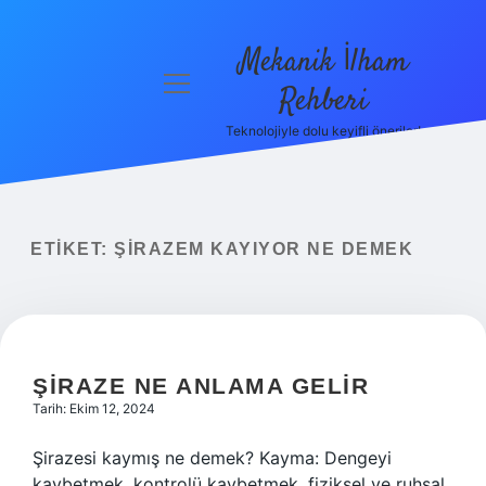
Mekanik İlham
menüyü
Rehberi
aç
Teknolojiyle dolu keyifli öneriler!
Anasayfa
Gizlilik
Politikası
ETIKET:
ŞIRAZEM KAYIYOR NE DEMEK
Yasal Uyarı
Hakkımızda
ŞIRAZE NE ANLAMA GELIR
Tarih: Ekim 12, 2024
Şirazesi kaymış ne demek? Kayma: Dengeyi
kaybetmek, kontrolü kaybetmek, fiziksel ve ruhsal