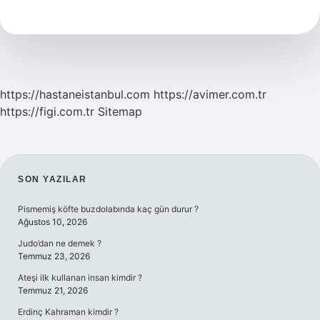
Anlama
Gelir
https://hastaneistanbul.com
https://avimer.com.tr
https://figi.com.tr
Sitemap
SIDEBAR
SON YAZILAR
Pismemiş köfte buzdolabında kaç gün durur ?
Ağustos 10, 2026
Judo’dan ne demek ?
Temmuz 23, 2026
Ateşi ilk kullanan insan kimdir ?
Temmuz 21, 2026
Erdinç Kahraman kimdir ?