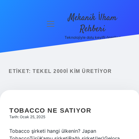
Mekanik İlham
menüyü
Rehberi
aç
Teknolojiyle dolu keyifli öneriler!
Anasayfa
Gizlilik
Politikası
ETIKET:
TEKEL 2000I KIM ÜRETIYOR
Yasal Uyarı
Hakkımızda
TOBACCO NE SATIYOR
Tarih: Ocak 25, 2025
Tobacco şirketi hangi ülkenin? Japan
TobaccoTürüKamu şirketiBağlı şirket(ler)Gelora