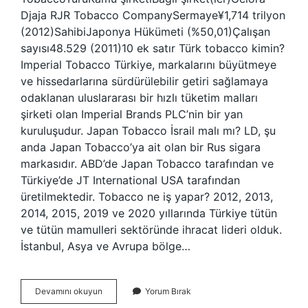
Djaja RJR Tobacco CompanySermaye¥1,714 trilyon
(2012)SahibiJaponya Hükümeti (%50,01)Çalışan
sayısı48.529 (2011)10 ek satır Türk tobacco kimin?
Imperial Tobacco Türkiye, markalarını büyütmeye
ve hissedarlarına sürdürülebilir getiri sağlamaya
odaklanan uluslararası bir hızlı tüketim malları
şirketi olan Imperial Brands PLC’nin bir yan
kuruluşudur. Japan Tobacco İsrail malı mı? LD, şu
anda Japan Tobacco’ya ait olan bir Rus sigara
markasıdır. ABD’de Japan Tobacco tarafından ve
Türkiye’de JT International USA tarafından
üretilmektedir. Tobacco ne iş yapar? 2012, 2013,
2014, 2015, 2019 ve 2020 yıllarında Türkiye tütün
ve tütün mamulleri sektöründe ihracat lideri olduk.
İstanbul, Asya ve Avrupa bölge…
Tobacco
Devamını okuyun
Yorum Bırak
Ne