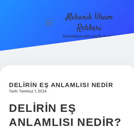
Mekanik İlham
menüyü
Rehberi
aç
Teknolojiyle dolu keyifli öneriler!
Anasayfa
Gizlilik
Politikası
Yasal Uyarı
DELIRIN EŞ ANLAMLISI NEDIR
Hakkımızda
Tarih: Temmuz 1, 2024
DELIRIN EŞ
ANLAMLISI NEDIR?