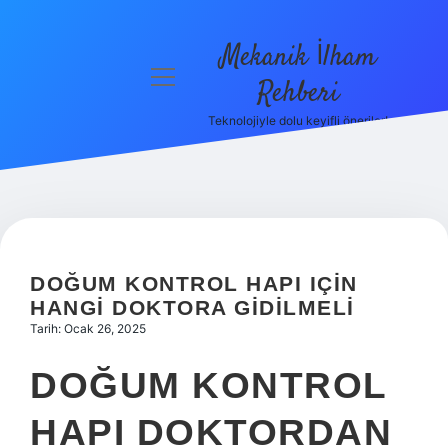
Mekanik İlham
menüyü
Rehberi
aç
Teknolojiyle dolu keyifli öneriler!
Anasayfa
Gizlilik
Politikası
Yasal Uyarı
DOĞUM KONTROL HAPI IÇIN
Hakkımızda
HANGI DOKTORA GIDILMELI
Tarih: Ocak 26, 2025
DOĞUM KONTROL
HAPI DOKTORDAN