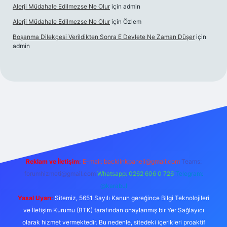
Alerji Müdahale Edilmezse Ne Olur
için
admin
Alerji Müdahale Edilmezse Ne Olur
için
Özlem
Boşanma Dilekçesi Verildikten Sonra E Devlete Ne Zaman Düşer
için
admin
r.xyz
elexbet canlı
Reklam ve İletişim:
E-mail:
backlinkpaneli@gmail.com
Teams:
forumhizmeti@gmail.com
Whatsapp: 0262 606 0 726
Telegram:
@karabul
Yasal Uyarı:
Sitemiz, 5651 Sayılı Kanun gereğince Bilgi Teknolojileri
ve İletişim Kurumu (BTK) tarafından onaylanmış bir Yer Sağlayıcı
olarak hizmet vermektedir. Bu nedenle, sitedeki içerikleri proaktif