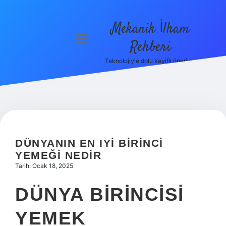
Mekanik İlham
menüyü
Rehberi
aç
Teknolojiyle dolu keyifli öneriler!
Anasayfa
Gizlilik
Politikası
Yasal Uyarı
DÜNYANIN EN IYI BIRINCI
Hakkımızda
YEMEĞI NEDIR
Tarih: Ocak 18, 2025
DÜNYA BIRINCISI
YEMEK