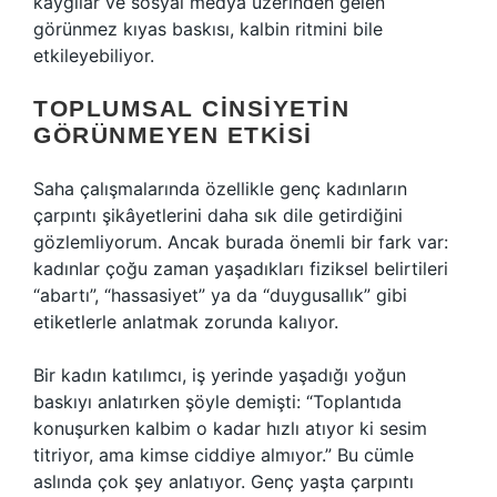
kaygılar ve sosyal medya üzerinden gelen
görünmez kıyas baskısı, kalbin ritmini bile
etkileyebiliyor.
TOPLUMSAL CINSIYETIN
GÖRÜNMEYEN ETKISI
Saha çalışmalarında özellikle genç kadınların
çarpıntı şikâyetlerini daha sık dile getirdiğini
gözlemliyorum. Ancak burada önemli bir fark var:
kadınlar çoğu zaman yaşadıkları fiziksel belirtileri
“abartı”, “hassasiyet” ya da “duygusallık” gibi
etiketlerle anlatmak zorunda kalıyor.
Bir kadın katılımcı, iş yerinde yaşadığı yoğun
baskıyı anlatırken şöyle demişti: “Toplantıda
konuşurken kalbim o kadar hızlı atıyor ki sesim
titriyor, ama kimse ciddiye almıyor.” Bu cümle
aslında çok şey anlatıyor. Genç yaşta çarpıntı