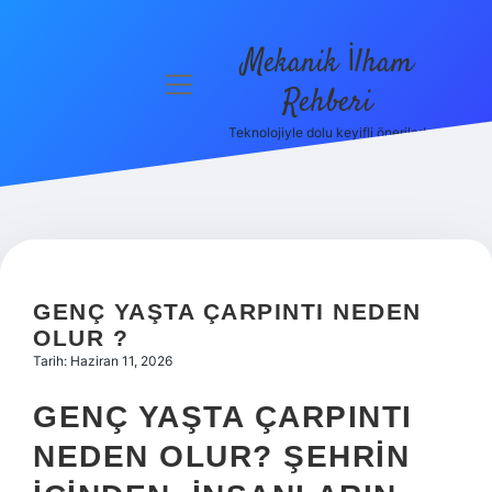
Mekanik İlham
menüyü
Rehberi
aç
Teknolojiyle dolu keyifli öneriler!
Anasayfa
Gizlilik
Politikası
Yasal Uyarı
GENÇ YAŞTA ÇARPINTI NEDEN
Hakkımızda
OLUR ?
Tarih: Haziran 11, 2026
GENÇ YAŞTA ÇARPINTI
NEDEN OLUR? ŞEHRIN