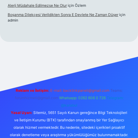
Alerji Müdahale Edilmezse Ne Olur
için
Özlem
Boşanma Dilekçesi Verildikten Sonra E Devlete Ne Zaman Düşer
için
admin
bet canlı
Reklam ve İletişim:
E-mail:
backlinkpaneli@gmail.com
Teams:
forumhizmeti@gmail.com
Whatsapp: 0262 606 0 726
Telegram:
@karabul
Yasal Uyarı:
Sitemiz, 5651 Sayılı Kanun gereğince Bilgi Teknolojileri
ve İletişim Kurumu (BTK) tarafından onaylanmış bir Yer Sağlayıcı
olarak hizmet vermektedir. Bu nedenle, sitedeki içerikleri proaktif
olarak denetleme veya araştırma yükümlülüğümüz bulunmamaktadır.