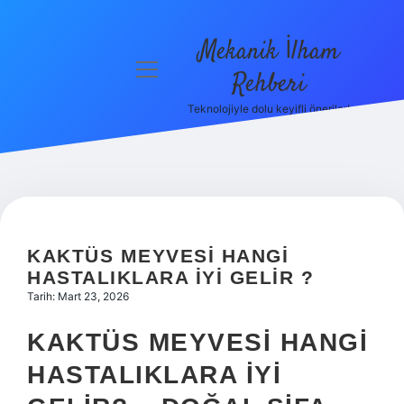
Mekanik İlham
menüyü
Rehberi
aç
Teknolojiyle dolu keyifli öneriler!
Anasayfa
Gizlilik
Politikası
Yasal Uyarı
KAKTÜS MEYVESI HANGI
Hakkımızda
HASTALIKLARA IYI GELIR ?
Tarih: Mart 23, 2026
KAKTÜS MEYVESI HANGI
HASTALIKLARA İYI