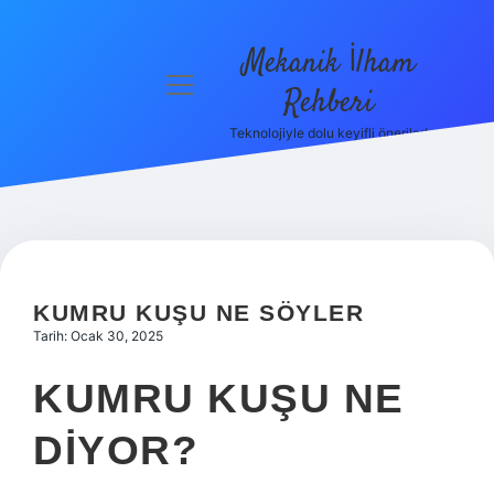
Mekanik İlham
menüyü
Rehberi
aç
Teknolojiyle dolu keyifli öneriler!
Anasayfa
Gizlilik
Politikası
Yasal Uyarı
KUMRU KUŞU NE SÖYLER
Hakkımızda
Tarih: Ocak 30, 2025
KUMRU KUŞU NE
DIYOR?