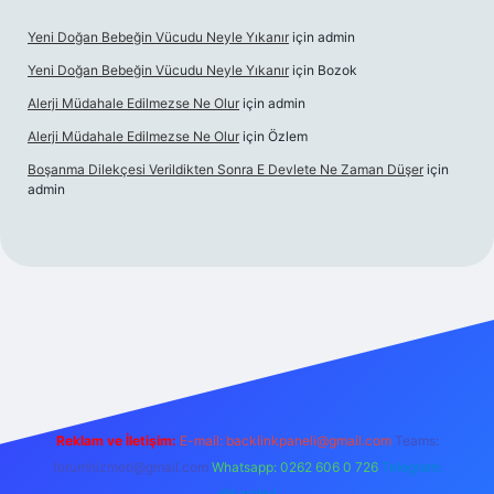
Yeni Doğan Bebeğin Vücudu Neyle Yıkanır
için
admin
Yeni Doğan Bebeğin Vücudu Neyle Yıkanır
için
Bozok
Alerji Müdahale Edilmezse Ne Olur
için
admin
Alerji Müdahale Edilmezse Ne Olur
için
Özlem
Boşanma Dilekçesi Verildikten Sonra E Devlete Ne Zaman Düşer
için
admin
xbet canlı
Reklam ve İletişim:
E-mail:
backlinkpaneli@gmail.com
Teams:
forumhizmeti@gmail.com
Whatsapp: 0262 606 0 726
Telegram:
@karabul