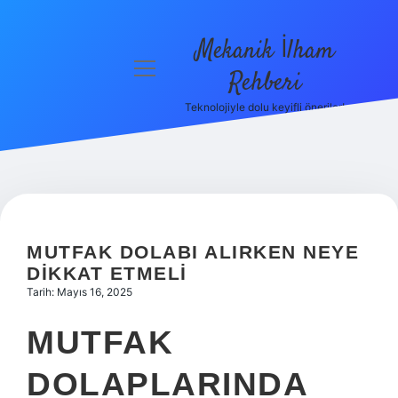
Mekanik İlham
menüyü
Rehberi
aç
Teknolojiyle dolu keyifli öneriler!
Anasayfa
Gizlilik
Politikası
Yasal Uyarı
MUTFAK DOLABI ALIRKEN NEYE
Hakkımızda
DIKKAT ETMELI
Tarih: Mayıs 16, 2025
MUTFAK
DOLAPLARINDA