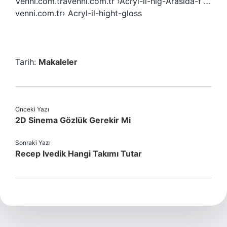
Venni.com.travenni.com.tr ›Acryl-il-hig-Arasida-f …
venni.com.tr› Acryl-il-hight-gloss
Tarih:
Makaleler
Önceki Yazı
2D Sinema Gözlük Gerekir Mi
Sonraki Yazı
Recep Ivedik Hangi Takımı Tutar