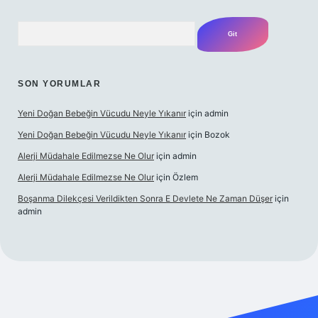
Arama
SON YORUMLAR
Yeni Doğan Bebeğin Vücudu Neyle Yıkanır
için
admin
Yeni Doğan Bebeğin Vücudu Neyle Yıkanır
için
Bozok
Alerji Müdahale Edilmezse Ne Olur
için
admin
Alerji Müdahale Edilmezse Ne Olur
için
Özlem
Boşanma Dilekçesi Verildikten Sonra E Devlete Ne Zaman Düşer
için
admin
.xyz
elexbet canlı