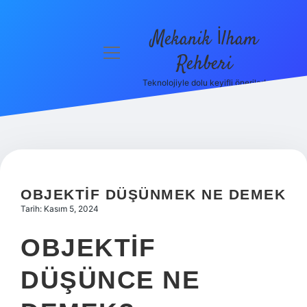
Mekanik İlham
menüyü
Rehberi
aç
Teknolojiyle dolu keyifli öneriler!
Anasayfa
Gizlilik
Politikası
Yasal Uyarı
OBJEKTIF DÜŞÜNMEK NE DEMEK
Hakkımızda
Tarih: Kasım 5, 2024
OBJEKTIF
DÜŞÜNCE NE