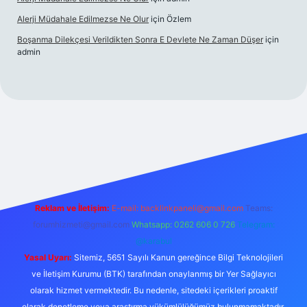
Alerji Müdahale Edilmezse Ne Olur
için
Özlem
Boşanma Dilekçesi Verildikten Sonra E Devlete Ne Zaman Düşer
için
admin
exbet canlı
Reklam ve İletişim:
E-mail:
backlinkpaneli@gmail.com
Teams:
forumhizmeti@gmail.com
Whatsapp: 0262 606 0 726
Telegram:
@karabul
Yasal Uyarı:
Sitemiz, 5651 Sayılı Kanun gereğince Bilgi Teknolojileri
ve İletişim Kurumu (BTK) tarafından onaylanmış bir Yer Sağlayıcı
olarak hizmet vermektedir. Bu nedenle, sitedeki içerikleri proaktif
olarak denetleme veya araştırma yükümlülüğümüz bulunmamaktadır.